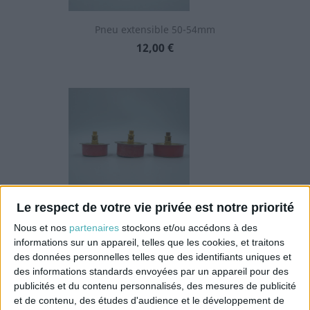
Pneu extensible 50-54mm
Prix
12,00 €
Le respect de votre vie privée est notre priorité
Pneu extensible 55-59 mm
Nous et nos
partenaires
stockons et/ou accédons à des
informations sur un appareil, telles que les cookies, et traitons
Prix
12,50 €
des données personnelles telles que des identifiants uniques et
des informations standards envoyées par un appareil pour des
publicités et du contenu personnalisés, des mesures de publicité
et de contenu, des études d'audience et le développement de