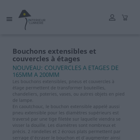
L'atelier reste ouvert tout l'été mais les délais de livraison
peuvent être rallongés. Merci.

Bouchons extensibles et
couvercles à étages
NOUVEAU: COUVERCLES A ETAGES DE
165MM A 200MM
Les bouchons extensibles, pneus et couvercles à
étage permettent de transformer bouteilles,
chandeliers, poteries, vases, ou autres objets en pied
de lampe.
En caoutchouc, le bouchon extensible appelé aussi
pneu extensible pour les diamètres supérieurs est
traversé par une tige filetée sur laquelle viendra se
visser la douille. Les diamètres sont nombreux et
précis. 2 rondelles et 2 écrous plats permettent par
serrage d'écraser le bouchon et d'augmenter ainsi