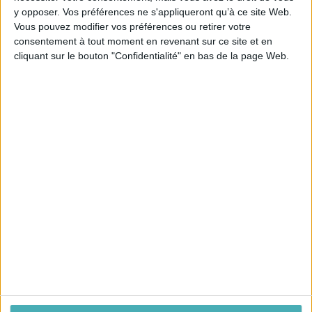
y opposer. Vos préférences ne s'appliqueront qu’à ce site Web.
Vous pouvez modifier vos préférences ou retirer votre
consentement à tout moment en revenant sur ce site et en
cliquant sur le bouton "Confidentialité" en bas de la page Web.
NOUS CONTACTER
L'atelier
10, route de Compostelle 37500
Candes Saint Martin
02.47.98.05.54
contact@interieurlumiere.com
NOTRE SOCIÉTÉ

NOS SERVICES