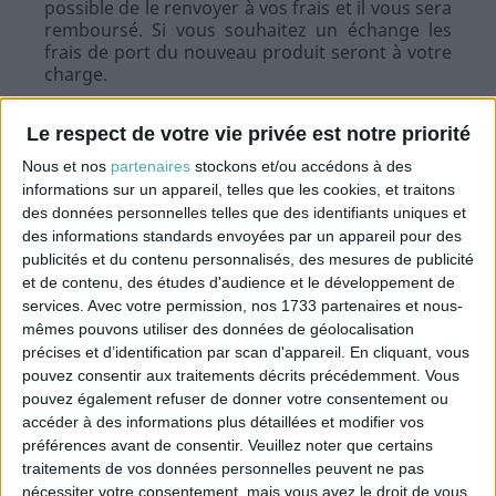
possible de le renvoyer à vos frais et il vous sera
remboursé. Si vous souhaitez un échange les
frais de port du nouveau produit seront à votre
charge.
Le respect de votre vie privée est notre priorité
Nous et nos
partenaires
stockons et/ou accédons à des
informations sur un appareil, telles que les cookies, et traitons
INSCRIVEZ-VOUS À NOTRE NEWSLETTER
des données personnelles telles que des identifiants uniques et
des informations standards envoyées par un appareil pour des
publicités et du contenu personnalisés, des mesures de publicité
et de contenu, des études d'audience et le développement de
J'accepte les conditions générales et
la politique de
services.
Avec votre permission, nos 1733 partenaires et nous-
confidentialité
mêmes pouvons utiliser des données de géolocalisation
précises et d’identification par scan d'appareil. En cliquant, vous
pouvez consentir aux traitements décrits précédemment. Vous
pouvez également refuser de donner votre consentement ou
SUIVEZ-NOUS
accéder à des informations plus détaillées et modifier vos
préférences avant de consentir.
Veuillez noter que certains
traitements de vos données personnelles peuvent ne pas
nécessiter votre consentement, mais vous avez le droit de vous