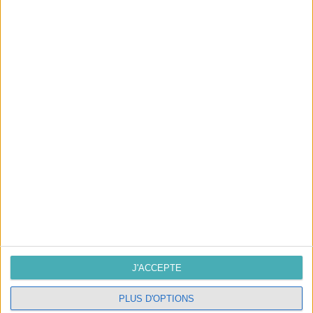
Pieds de lampe métal
INSCRIVEZ-VOUS À NOTRE NEWSLETTER
J'accepte les conditions générales et
la politique de
confidentialité
SUIVEZ-NOUS
J'ACCEPTE
PLUS D'OPTIONS