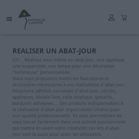
L'atelier reste ouvert tout l'été mais les délais de livraison
peuvent être rallongés. Merci.

REALISER UN ABAT-JOUR
DIY... Réalisez vous même un abat-jour, une applique,
une suspension, une lampe pour une décoration
"lumineuse" personnalisée.
Nous vous proposons toutes les fournitures et
accessoires nécessaires à vos réalisations d'abat-jour:
Polyphane adhésif, carcasses d'abat-jour, cercles,
appliques, double face, colle vinylique, gabarits,
bordures adhésives... Des produits indispensables à
la réalisation d'abat-jour impeccables! choisis pour
leur qualité professionnelle. Ils vous permettront de
vous lancer facilement dans une activité passionnante
qui mettra en avant votre créativité! Les kits d'abat-
jour sont là aussi pour aider les débutants.