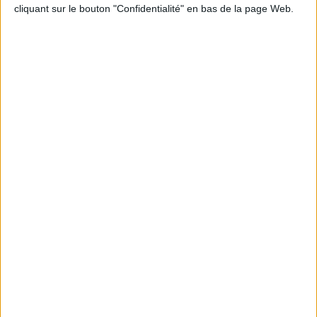
cliquant sur le bouton "Confidentialité" en bas de la page Web.
jour
Polyphane et matériel
Mercerie abat-jour
Revêtements abat-jour