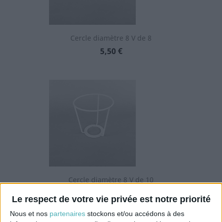
Cercle diamètre 8 V de 8
Prix
5,50 €
Cercle diamètre 8 V de 10
Prix
5,60 €
Le respect de votre vie privée est notre priorité
Nous et nos
partenaires
stockons et/ou accédons à des