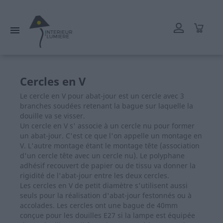
L'atelier reste ouvert tout l'été mais les délais de livraison
peuvent être rallongés. Merci.

Cercles en V
Le cercle en V pour abat-jour est un cercle avec 3
branches soudées retenant la bague sur laquelle la
douille va se visser.
Un cercle en V s' associe à un cercle nu pour former
un abat-jour. C'est ce que l'on appelle un montage en
V. L'autre montage étant le montage tête (association
d'un cercle tête avec un cercle nu). Le polyphane
adhésif recouvert de papier ou de tissu va donner la
rigidité de l'abat-jour entre les deux cercles.
Les cercles en V de petit diamètre s'utilisent aussi
seuls pour la réalisation d'abat-jour festonnés ou à
accolades. Les cercles ont une bague de 40mm
conçue pour les douilles E27 si la lampe est équipée