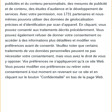
Quantité
publicités et du contenu personnalisés, des mesures de publicité
et de contenu, des études d'audience et le développement de
AJOUTER AU PANIER

services.
Avec votre permission, nos 1731 partenaires et nous-
mêmes pouvons utiliser des données de géolocalisation
précises et d’identification par scan d'appareil. En cliquant, vous
pouvez consentir aux traitements décrits précédemment. Vous
pouvez également refuser de donner votre consentement ou
Description
Référence
accéder à des informations plus détaillées et modifier vos
préférences avant de consentir.
Veuillez noter que certains
traitements de vos données personnelles peuvent ne pas
Le cercle en V s'associe à un cercle nu pour
nécessiter votre consentement, mais vous avez le droit de vous
former un abat-jour contrecollé sur polyphane.
y opposer. Vos préférences ne s'appliqueront qu’à ce site Web.
Seul, il permet de réaliser un abat-jour festonné.
Vous pouvez modifier vos préférences ou retirer votre
consentement à tout moment en revenant sur ce site et en
cliquant sur le bouton "Confidentialité" en bas de la page Web.
INFO LIVRAISON
CONDITIONS DE RETOUR