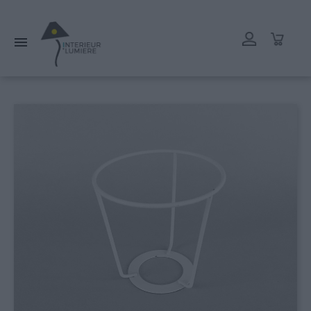
L'atelier reste ouvert tout l'été mais les délais de livraison
peuvent être rallongés. Merci.
