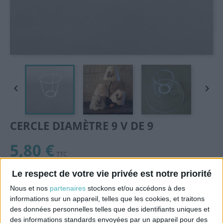


CERCLE DIAMÈTRE 9 V DE 9
5,80 €
TTC
Cercle ∅ 9 relié à une bague de 40mm (douille E27) par 3
Le respect de votre vie privée est notre priorité
branches plongeantes d'une longueur de 9cm. Epoxy
Nous et nos
partenaires
stockons et/ou accédons à des
blanc.
informations sur un appareil, telles que les cookies, et traitons
des données personnelles telles que des identifiants uniques et
des informations standards envoyées par un appareil pour des