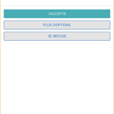
10, route de Compostelle 37500
Candes Saint Martin
J'ACCEPTE
02.47.98.05.54
PLUS D'OPTIONS
contact@interieurlumiere.com
JE REFUSE
NOTRE SOCIÉTÉ

NOS SERVICES
Abat-jour sur mesure et électrification de luminaires
dans notre atelier de Candes saint Martin
LES STAGES
Présentation des stages abat-jour