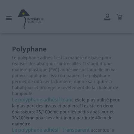
L'atelier reste ouvert tout l'été mais les délais de livraison
peuvent être rallongés. Merci.

Polyphane
Le polyphane adhésif est la matière de base pour
réaliser des abat-jour contrecollés. Il s'agit d'une
matière plastique (PVC) adhésive sur laquelle on va
pouvoir appliquer tissu ou papier. Le polyphane
permet de diffuser la lumière, donne sa rigidité à
l'abat-jour et protège le revêtement de la chaleur de
l'ampoule.
Le polyphane adhésif blanc
est le plus utilisé pour
la plus part des tissus et papiers. Il existe en deux
épaisseurs: 25/100ème pour les petits abat-jour et
30/100ème pour les abat-jour à partir de 40cm de
diamètre.
Le polyphane adhésif transparent
accentue la