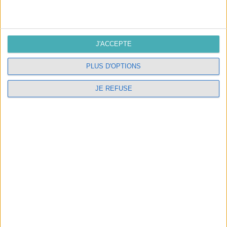
J'ACCEPTE
PLUS D'OPTIONS
Polyphane adhésif argenté 30x135cm
JE REFUSE
Prix
20,00 €