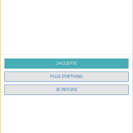
INSCRIVEZ-VOUS À NOTRE NEWSLETTER
J'accepte les conditions générales et
la politique de
confidentialité
J'ACCEPTE
PLUS D'OPTIONS
SUIVEZ-NOUS
JE REFUSE
NOUS CONTACTER