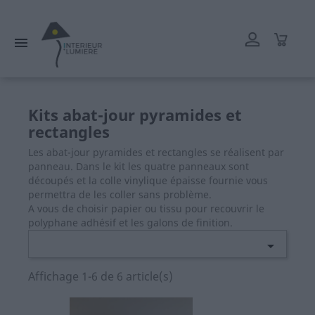
L'atelier reste ouvert tout l'été mais les délais de livraison
peuvent être rallongés. Merci.

Kits abat-jour pyramides et
rectangles
Les abat-jour pyramides et rectangles se réalisent par
panneau. Dans le kit les quatre panneaux sont
découpés et la colle vinylique épaisse fournie vous
permettra de les coller sans problème.
A vous de choisir papier ou tissu pour recouvrir le
polyphane adhésif et les galons de finition.

Affichage 1-6 de 6 article(s)