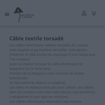
L'atelier reste ouvert tout l'été mais les délais de livraison
peuvent être rallongés. Merci.

Câble textile torsadé
Les câbles électriques textiles torsadés de couleur
sont souples et permettent de belles réalisations:
Préserver le côté ancien du montage d'une lampe que
l'on restaure.
Jouer la couleur lorsque le câble électrique est
apparent sur le luminaire.
Prendre de la longueur pour inventer de belles
baladeuses.
Se faire admirer depuis un plafond.
Les idées ne manqueront pas pour utiliser ces câbles
dont les couleurs soit vives soit natures soit anciennes
s'adapteront à tout type de créations.
Ces câbles électriques répondant aux normes