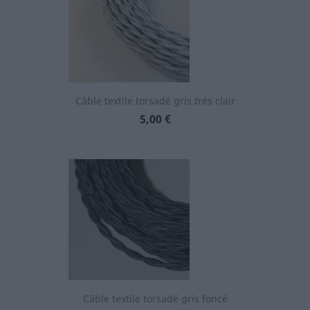
Câble textile torsadé gris très clair
Prix
5,00 €
Câble textile torsadé gris foncé