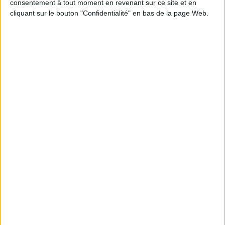
consentement à tout moment en revenant sur ce site et en
cliquant sur le bouton "Confidentialité" en bas de la page Web.
Câble textile torsadé bleu marine
Prix
5,00 €
Câble textile torsadé coton bleu lavande
Prix
5,00 €