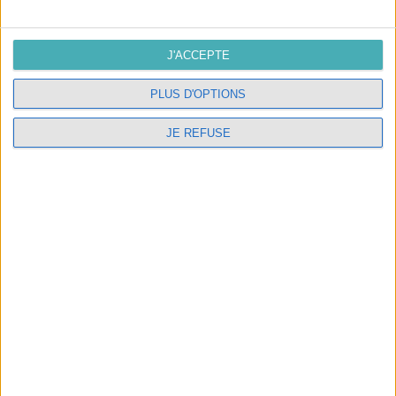
J'ACCEPTE
INSCRIVEZ-VOUS À NOTRE NEWSLETTER
PLUS D'OPTIONS
JE REFUSE
J'accepte les conditions générales et
la politique de
confidentialité
SUIVEZ-NOUS