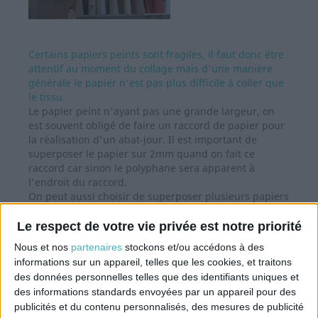
Certains papiers peints sont fragiles, il faut donc être
attentif au moment du collage mais d'une manière
générale le papier n'est pas plus difficile à coller que
le tissu.
Le papier peint n'ayant pas une grande largeur, on
est souvent obligé de faire un raccord de papier pour
la réalisation d'un abat-jour. Il est important de
superposer
le papier sur 2mm quand on fait ce
raccord car sinon le polyphane sera apparent à
l'endroit du raccord.
On peut aussi choisir de superposer plusieurs papiers
peints (associés éventuellement à d'autres papiers
déco) en choisissant un thème ou une couleur.
Le respect de votre vie privée est notre priorité
Nous et nos
partenaires
stockons et/ou accédons à des
informations sur un appareil, telles que les cookies, et traitons
des données personnelles telles que des identifiants uniques et
des informations standards envoyées par un appareil pour des
publicités et du contenu personnalisés, des mesures de publicité