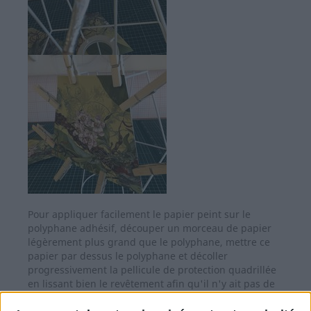
Pour appliquer facilement le papier peint sur le
polyphane adhésif, découper un morceau de papier
légèrement plus grand que le polyphane, mettre ce
papier par dessus le polyphane et décoller
progressivement la pellicule de protection quadrillée
en lissant bien le revêtement afin qu'il n'y ait pas de
bulle d'air.