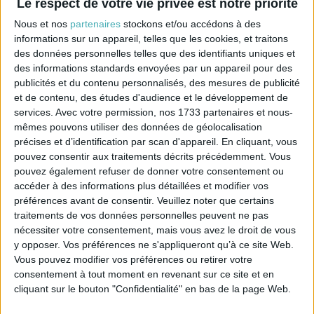
Couper ensuite le surplus de papier autour du
Le respect de votre vie privée est notre priorité
polyphane. Faire la même opération pour les quatre
Nous et nos
partenaires
stockons et/ou accédons à des
panneaux.
informations sur un appareil, telles que les cookies, et traitons
Chaque panneau va être collé sur la carcasse l'un
des données personnelles telles que des identifiants uniques et
après l'autre en commençant par les deux grandes
des informations standards envoyées par un appareil pour des
faces.
publicités et du contenu personnalisés, des mesures de publicité
Mettre généreusement de la colle blanche vinylique*
et de contenu, des études d'audience et le développement de
sur l'une des grandes faces et appliquer le
revêtement en le maintenant avec des pinces à linge.
services.
Avec votre permission, nos 1733 partenaires et nous-
Attendre une heure que la colle soit prise avant de
mêmes pouvons utiliser des données de géolocalisation
faire la même chose avec l'autre grande face.
précises et d’identification par scan d'appareil. En cliquant, vous
* La colle blanche vinylique doit être bien épaisse, elle devient
pouvez consentir aux traitements décrits précédemment. Vous
transparente au séchage
pouvez également refuser de donner votre consentement ou
accéder à des informations plus détaillées et modifier vos
préférences avant de consentir.
Veuillez noter que certains
traitements de vos données personnelles peuvent ne pas
nécessiter votre consentement, mais vous avez le droit de vous
y opposer. Vos préférences ne s'appliqueront qu’à ce site Web.
Vous pouvez modifier vos préférences ou retirer votre
consentement à tout moment en revenant sur ce site et en
cliquant sur le bouton "Confidentialité" en bas de la page Web.