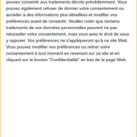
pouvez consentir aux traitements décrits précédemment. Vous
causés au matériel de l’utilisateur, lors de l’accès au
pouvez également refuser de donner votre consentement ou
site www.interieurlumiere.com, et résultant soit de
accéder à des informations plus détaillées et modifier vos
l’utilisation d’un matériel ne répondant pas aux
préférences avant de consentir.
Veuillez noter que certains
spécifications indiquées au point 4, soit de
traitements de vos données personnelles peuvent ne pas
l’apparition d’un bug ou d’une incompatibilité.
nécessiter votre consentement, mais vous avez le droit de vous
INTÉRIEUR LUMIÈRE ne pourra également être tenue
y opposer. Vos préférences ne s'appliqueront qu’à ce site Web.
responsable des dommages indirects (tels par
Vous pouvez modifier vos préférences ou retirer votre
exemple qu’une perte de marché ou perte d’une
consentement à tout moment en revenant sur ce site et en
chance) consécutifs à l’utilisation du site
cliquant sur le bouton "Confidentialité" en bas de la page Web.
www.interieurlumiere.com
.
Des espaces interactifs (possibilité de poser des
questions dans l’espace contact) sont à la disposition
des utilisateurs. INTÉRIEUR LUMIÈRE se réserve le
droit de supprimer, sans mise en demeure préalable,
tout contenu déposé dans cet espace qui
contreviendrait à la législation applicable en France,
en particulier aux dispositions relatives à la
protection des données. Le cas échéant, INTÉRIEUR
LUMIÈRE se réserve également la possibilité de
mettre en cause la responsabilité civile et/ou pénale
de l’utilisateur, notamment en cas de message à