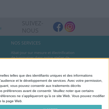
SUIVEZ-
de
NOUS
NOS SERVICES
Abat-jour sur mesure et électrification
de luminaires dans notre atelier de
Candes saint Martin
elles telles que des identifiants uniques et des informations
LES STAGES
d'audience et le développement de services.
Avec votre permission,
iquant, vous pouvez consentir aux traitements décrits
Présentation des stages abat-jour
s préférences avant de consentir.
Veuillez noter que certains
références ne s'appliqueront qu’à ce site Web. Vous pouvez modifier
de la page Web.