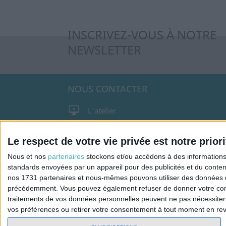
INSCRIVEZ-VOUS À NOTRE
NEWSLETTER
NOUS CONTACTER
L'atelier
10, route de Compostelle 37500
Candes Saint Martin
Le respect de votre vie privée est notre priori
02.47.98.05.54
Nous et nos
partenaires
stockons et/ou accédons à des informations s
standards envoyées par un appareil pour des publicités et du conte
contact@interieurlumiere.com
nos 1731 partenaires et nous-mêmes pouvons utiliser des données de g
précédemment. Vous pouvez également refuser de donner votre conse
traitements de vos données personnelles peuvent ne pas nécessiter 
vos préférences ou retirer votre consentement à tout moment en reven