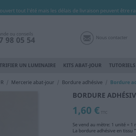
 ouvert tout l'été mais les délais de livraison peuvent être r
de ou conseils
Nous contacter
7 98 05 54
TRIFIER UN LUMINAIRE
KITS ABAT-JOUR
TUTORIELS
UR
Mercerie abat-jour
Bordure adhésive
Bordure a
BORDURE ADHÉSIV
1,60 €
TTC
Se vend au mètre: 1 unité = 1
La bordure adhésive en tissu 