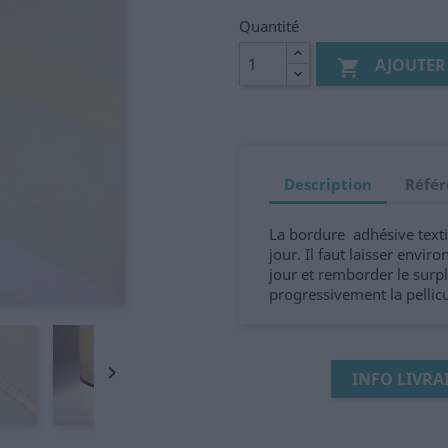
Quantité
AJOUTER

Description
Référ
La bordure adhésive textil
jour. Il faut laisser envir
jour et remborder le surplu
progressivement la pellicu

INFO LIVRA