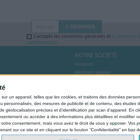
J'accepte les conditions générales et
la politique 
confidentialité
NOTRE SOCIÉTÉ
Livraison
Mentions légales
Conditions d'utilisation
té
A propos
Paiement sécurisé
ur un appareil, telles que les cookies, et traitons des données personn
nu personnalisés, des mesures de publicité et de contenu, des études 
Conditions de retour
éolocalisation précises et d’identification par scan d'appareil. En cl
Politique de confidentialité
ntement ou accéder à des informations plus détaillées et modifier vo
© 2026 - Logiciel e-commerce par PrestaShop™
votre consentement, mais vous avez le droit de vous y opposer. Vos p
ant sur ce site et en cliquant sur le bouton "Confidentialité" en bas 