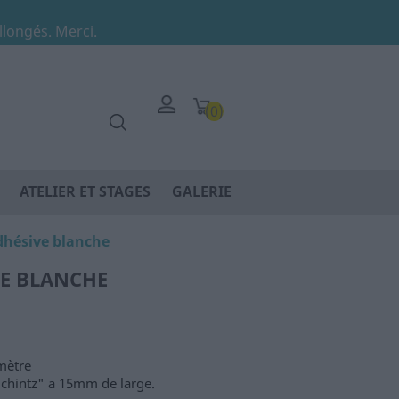
allongés. Merci.
(0)
ATELIER ET STAGES
GALERIE
dhésive blanche
E BLANCHE
 mètre
"chintz" a 15mm de large.