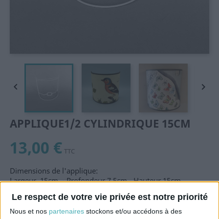


APPLIQUE1/2 CYLINDRIQUE 15CM
13,00 €
TTC
Dimensions de l'applique:
Largeur 15cm - Profondeur 7,5cm - Hauteur 15cm
Bague 300mm (douille E14) à 2,5cm du bas.
Le respect de votre vie privée est notre priorité
Barre de fixation à 2,5cm du haut
Epoxy blanc
Nous et nos
partenaires
stockons et/ou accédons à des