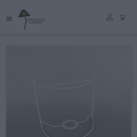
L'atelier reste ouvert tout l'été mais les délais de livraison
peuvent être rallongés. Merci.
