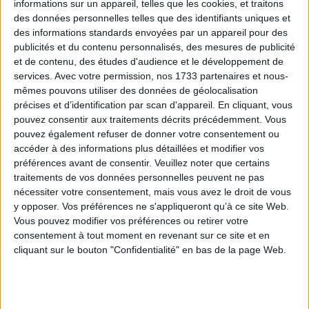
informations sur un appareil, telles que les cookies, et traitons
Quantité
des données personnelles telles que des identifiants uniques et
des informations standards envoyées par un appareil pour des
AJOUTER AU PANIER

publicités et du contenu personnalisés, des mesures de publicité
et de contenu, des études d'audience et le développement de
services.
Avec votre permission, nos 1733 partenaires et nous-
mêmes pouvons utiliser des données de géolocalisation
précises et d’identification par scan d'appareil. En cliquant, vous
pouvez consentir aux traitements décrits précédemment. Vous
Description
Référence
pouvez également refuser de donner votre consentement ou
accéder à des informations plus détaillées et modifier vos
Les carcasses d'appliques 1/2 cylindriques
préférences avant de consentir.
Veuillez noter que certains
permettent de réaliser des appliques murales ou
traitements de vos données personnelles peuvent ne pas
des demi abat-jour pour des lampes à poser
nécessiter votre consentement, mais vous avez le droit de vous
lorsque l'on veut gagner de la place sur un
y opposer. Vos préférences ne s'appliqueront qu’à ce site Web.
meuble étroit.
Vous pouvez modifier vos préférences ou retirer votre
La barre de fixation à l'arrière de l'applique
consentement à tout moment en revenant sur ce site et en
permet de l'accrocher très facilement au mur.
cliquant sur le bouton "Confidentialité" en bas de la page Web.
Y penser: Lorsque l'on n'a pas de sortie de fil au
mur, l'association avec un câble électrique torsadé
de couleur reliée à une prise murale est une belle
idée déco.