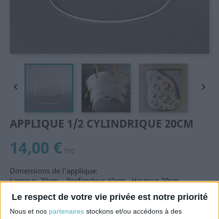


APPLIQUE 1/2 CYLINDRIQUE 20CM
14,00 €
TTC
Dimensions de l'applique:
Largeur 20cm - Profondeur 10cm - Hauteur 20cm
Bague 400mm (douille E27) à 5cm du bas.
Le respect de votre vie privée est notre priorité
Barre de fixation à 5cm du haut
Epoxy blanc
Nous et nos
partenaires
stockons et/ou accédons à des