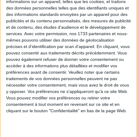
informations sur un appareil, telles que les cookies, et traitons
Quantité
des données personnelles telles que des identifiants uniques et
des informations standards envoyées par un appareil pour des
AJOUTER AU PANIER

publicités et du contenu personnalisés, des mesures de publicité
et de contenu, des études d'audience et le développement de
services.
Avec votre permission, nos 1733 partenaires et nous-
mêmes pouvons utiliser des données de géolocalisation
précises et d’identification par scan d'appareil. En cliquant, vous
pouvez consentir aux traitements décrits précédemment. Vous
Description
Référence
pouvez également refuser de donner votre consentement ou
accéder à des informations plus détaillées et modifier vos
Les carcasses d'appliques demi cylindriques
préférences avant de consentir.
Veuillez noter que certains
permettent de réaliser des appliques murales ou
traitements de vos données personnelles peuvent ne pas
des demi abat-jour pour des lampes à poser
nécessiter votre consentement, mais vous avez le droit de vous
lorsque l'on veut gagner de la place sur un
y opposer. Vos préférences ne s'appliqueront qu’à ce site Web.
meuble étroit.
Vous pouvez modifier vos préférences ou retirer votre
La barre de fixation à l'arrière de l'applique
consentement à tout moment en revenant sur ce site et en
permet de l'accrocher très facilement au mur.
cliquant sur le bouton "Confidentialité" en bas de la page Web.
Y penser: Lorsque l'on n'a pas de sortie de fil au
mur, l'association avec un câble électrique torsadé
de couleur reliée à une prise murale est une belle
idée déco.