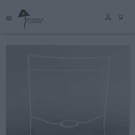
L'atelier reste ouvert tout l'été mais les délais de livraison
peuvent être rallongés. Merci.
