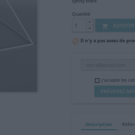
Epoxy blanc
Quantité
AJOUTER

Il n'y a pas assez de pro

J'accepte les co
PRÉVENEZ-MOI
Description
Référ