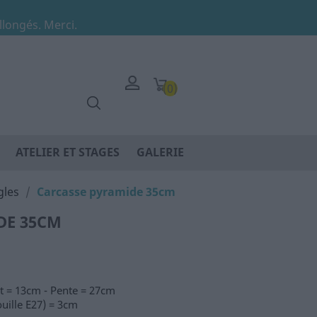
allongés. Merci.
(0)
ATELIER ET STAGES
GALERIE
gles
Carcasse pyramide 35cm
DE 35CM
t = 13cm - Pente = 27cm
uille E27) = 3cm