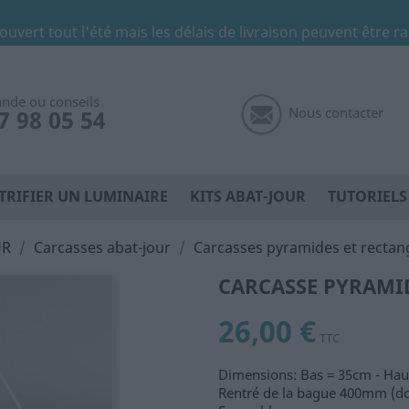
 ouvert tout l'été mais les délais de livraison peuvent être r
de ou conseils
Nous contacter
7 98 05 54
TRIFIER UN LUMINAIRE
KITS ABAT-JOUR
TUTORIELS
UR
Carcasses abat-jour
Carcasses pyramides et rectan
CARCASSE PYRAMI
26,00 €
TTC
Dimensions: Bas = 35cm - Hau
Rentré de la bague 400mm (do