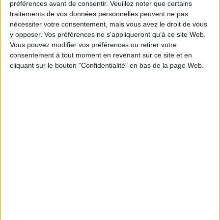
préférences avant de consentir.
Veuillez noter que certains
de réaliser un abat-jour avec du tissu cousu ou
traitements de vos données personnelles peuvent ne pas
froncé. La carcasse tambour permet aussi de
nécessiter votre consentement, mais vous avez le droit de vous
tendre des rubans et de réaliser un abat-jour
entouré de rubans.
y opposer. Vos préférences ne s'appliqueront qu’à ce site Web.
Pour réaliser un abat-jour avec du polyphane, il
Vous pouvez modifier vos préférences ou retirer votre
est préférable d'utiliser un jeu de deux cercles.
consentement à tout moment en revenant sur ce site et en
La carcasse est en époxy blanc: Si vous souhaitez
cliquant sur le bouton "Confidentialité" en bas de la page Web.
la peindre nous préconisons une peinture en
bombe à utiliser après avoir gratté un peu la
peinture blanche au papier de verre pour une
meilleure accroche.
INFO LIVRAISON
CONDITIONS DE RETOUR