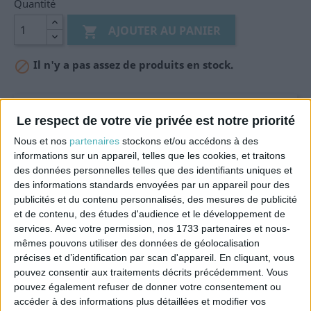
Quantité
AJOUTER AU PANIER

Il n'y a pas assez de produits en stock.

Le respect de votre vie privée est notre priorité
Nous et nos
partenaires
stockons et/ou accédons à des
J'accepte les conditions générales et
la politique
informations sur un appareil, telles que les cookies, et traitons
de confidentialité
des données personnelles telles que des identifiants uniques et
des informations standards envoyées par un appareil pour des
PRÉVENEZ-MOI LORSQUE LE PRODUIT EST DISP
publicités et du contenu personnalisés, des mesures de publicité
et de contenu, des études d'audience et le développement de
services.
Avec votre permission, nos 1733 partenaires et nous-
mêmes pouvons utiliser des données de géolocalisation
précises et d’identification par scan d'appareil. En cliquant, vous
Description
Référence
pouvez consentir aux traitements décrits précédemment. Vous
pouvez également refuser de donner votre consentement ou
accéder à des informations plus détaillées et modifier vos
La carcasse d'abat-jour tambour de 20cm permet