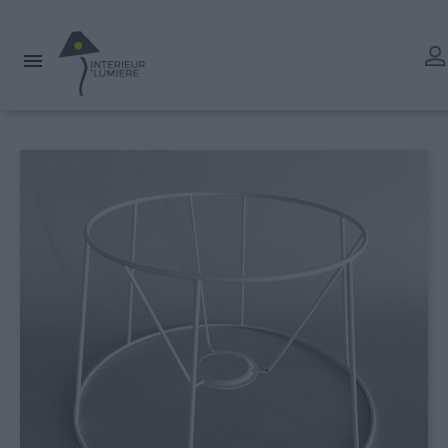
L'atelier reste ouvert tout l'été mais les délais de livraison
peuvent être rallongés. Merci.
