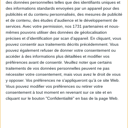
des données personnelles telles que des identifiants uniques et
AJOUTER AU PANIER

des informations standards envoyées par un appareil pour des
publicités et du contenu personnalisés, des mesures de publicité
et de contenu, des études d'audience et le développement de
services.
Avec votre permission, nos 1731 partenaires et nous-
mêmes pouvons utiliser des données de géolocalisation
précises et d’identification par scan d'appareil. En cliquant, vous
Description
Référence
pouvez consentir aux traitements décrits précédemment. Vous
pouvez également refuser de donner votre consentement ou
Les carcasses tambour, classiques ou coniques
accéder à des informations plus détaillées et modifier vos
sont plutôt destinées aux abat-jour "couture" .
préférences avant de consentir.
Veuillez noter que certains
Tissu tendu, tissu froncé, rubans entourés etc...
traitements de vos données personnelles peuvent ne pas
Pour les abat-jour contrecollés sur polyphane, il
nécessiter votre consentement, mais vous avez le droit de vous
est conseillé d'utiliser un jeu de deux cercles.
y opposer. Vos préférences ne s'appliqueront qu’à ce site Web.
La carcasse est en époxy blanc: Si vous souhaitez
Vous pouvez modifier vos préférences ou retirer votre
la peindre nous préconisons une peinture en
consentement à tout moment en revenant sur ce site et en
bombe à utiliser après avoir gratté un peu la
cliquant sur le bouton "Confidentialité" en bas de la page Web.
peinture blanche au papier de verre pour une
meilleure accroche.