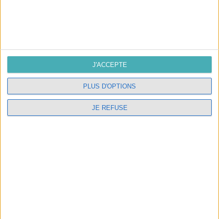
NOUS CONTACTER
L'atelier
J'ACCEPTE
10, route de Compostelle 37500
Candes Saint Martin
PLUS D'OPTIONS
02.47.98.05.54
JE REFUSE
contact@interieurlumiere.com
NOTRE SOCIÉTÉ

NOS SERVICES
Abat-jour sur mesure et électrification de luminaires