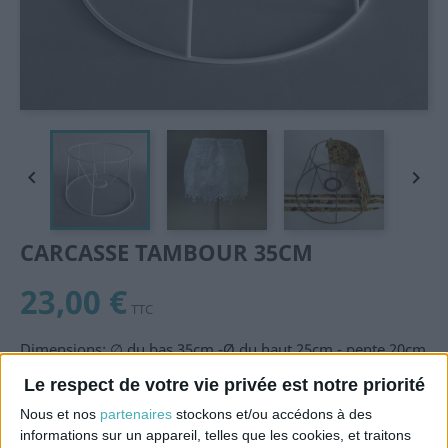


CARCASSE TAMBOUR 35CM
23,00 €
TTC
Dimensions: ∅ du bas 35cm -Ø du haut 25cm - pente 20cm
Rentré de la bague 400mm (douille E27): 3cm
Le respect de votre vie privée est notre priorité
carcasse d'abat-jour recouverte de peinture epoxy blanc
Nous et nos
partenaires
stockons et/ou accédons à des
Quantité
informations sur un appareil, telles que les cookies, et traitons