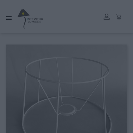
L'atelier reste ouvert tout l'été mais les délais de livraison
peuvent être rallongés. Merci.
