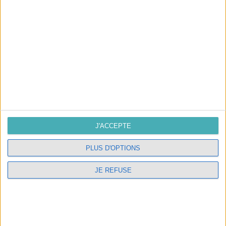
confidentialité
SUIVEZ-NOUS
NOUS CONTACTER
J'ACCEPTE
L'atelier
PLUS D'OPTIONS
10, route de Compostelle 37500
JE REFUSE
Candes Saint Martin
02.47.98.05.54
contact@interieurlumiere.com