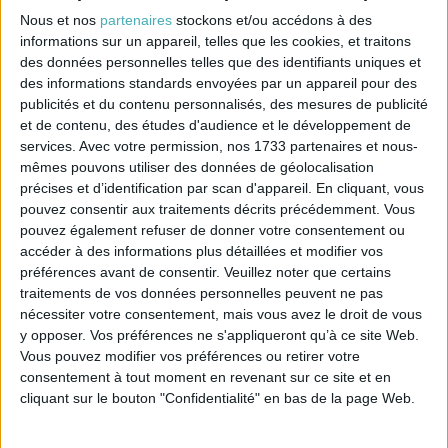
Ci dessous détails des formes et tailles des abat-jour
proposés.
Nous et nos
partenaires
stockons et/ou accédons à des
informations sur un appareil, telles que les cookies, et traitons
des données personnelles telles que des identifiants uniques et
Quantité
des informations standards envoyées par un appareil pour des
AJOUTER AU PANIER

publicités et du contenu personnalisés, des mesures de publicité
et de contenu, des études d'audience et le développement de
services.
Avec votre permission, nos 1733 partenaires et nous-
mêmes pouvons utiliser des données de géolocalisation
précises et d’identification par scan d'appareil. En cliquant, vous
pouvez consentir aux traitements décrits précédemment. Vous
Description
Référence
pouvez également refuser de donner votre consentement ou
accéder à des informations plus détaillées et modifier vos
La planche de gabarits comprend les gabarits
préférences avant de consentir.
Veuillez noter que certains
suivants:
traitements de vos données personnelles peuvent ne pas
nécessiter votre consentement, mais vous avez le droit de vous
Accol doubles 12cm
(12/6/11) pince ø 6
y opposer. Vos préférences ne s'appliqueront qu’à ce site Web.
Accol doubles 15cm
(12/7/12) pince ø 7
Vous pouvez modifier vos préférences ou retirer votre
Accol doubles 20cm
(20/10/15) cercle V ø 10
consentement à tout moment en revenant sur ce site et en
Accol doubles 25cm
(25/12/17) cercle V ø 12
cliquant sur le bouton "Confidentialité" en bas de la page Web.
Accol simples 25cm
(25/8/14) cercle V ø 8
Accol simples 30cm
(30/8/16) cercle V ø 8