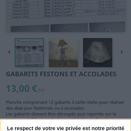


GABARITS FESTONS ET ACCOLADES
13,00 €
TTC
Planche comprenant 12 gabarits à taille réelle pour réaliser
des abat-jour festonnés ou à accolades.
Les gabarits doivent être découpés puis reportés sur la
partie quadrillée du polyphane adhésif pour être de
nouveau découpés dans le polyphane.
Le respect de votre vie privée est notre priorité