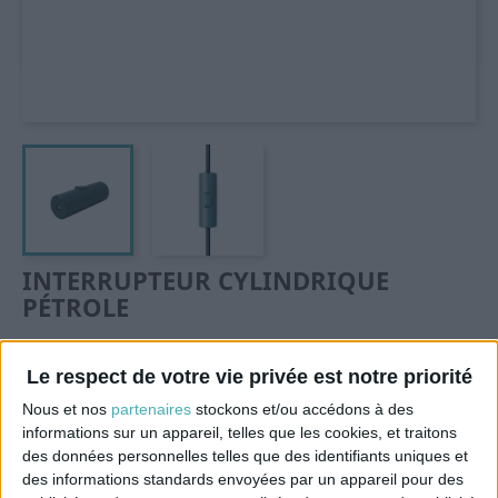
INTERRUPTEUR CYLINDRIQUE
PÉTROLE
9,50 €
TTC
Le respect de votre vie privée est notre priorité
Nous et nos
partenaires
stockons et/ou accédons à des
Interrupteur cylindrique thermoplastique bleu pétrole
informations sur un appareil, telles que les cookies, et traitons
Diamètre 25mm
des données personnelles telles que des identifiants uniques et
Longueur 72mm
des informations standards envoyées par un appareil pour des