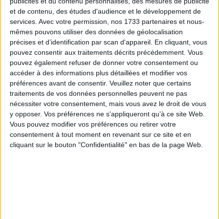
AJOUTER AU PANIER
publicités et du contenu personnalisés, des mesures de publicité

et de contenu, des études d'audience et le développement de
services.
Avec votre permission, nos 1733 partenaires et nous-
mêmes pouvons utiliser des données de géolocalisation
précises et d’identification par scan d'appareil. En cliquant, vous
pouvez consentir aux traitements décrits précédemment. Vous
Description
Référence
pouvez également refuser de donner votre consentement ou
accéder à des informations plus détaillées et modifier vos
préférences avant de consentir.
Veuillez noter que certains
Normes européennes.
Diamètre de l'interrupteur 7cm . Se ferme par
traitements de vos données personnelles peuvent ne pas
clips.
nécessiter votre consentement, mais vous avez le droit de vous
y opposer. Vos préférences ne s'appliqueront qu’à ce site Web.
Vous pouvez modifier vos préférences ou retirer votre
consentement à tout moment en revenant sur ce site et en
INFO LIVRAISON
cliquant sur le bouton "Confidentialité" en bas de la page Web.
CONDITIONS DE RETOUR