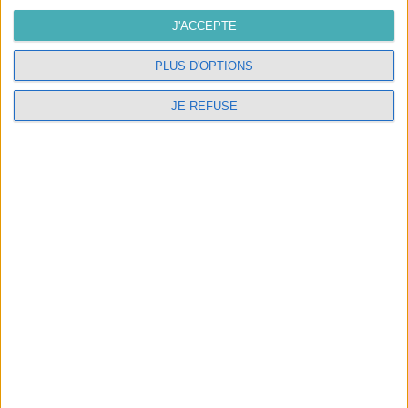
Candes Saint Martin
J'ACCEPTE
02.47.98.05.54
PLUS D'OPTIONS
contact@interieurlumiere.com
JE REFUSE
NOTRE SOCIÉTÉ

NOS SERVICES
Abat-jour sur mesure et électrification de luminaires
dans notre atelier de Candes saint Martin
LES STAGES
Présentation des stages abat-jour
© 2026 - Logiciel e-commerce par PrestaShop™