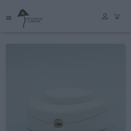
L'atelier reste ouvert tout l'été mais les délais de livraison
peuvent être rallongés. Merci.
