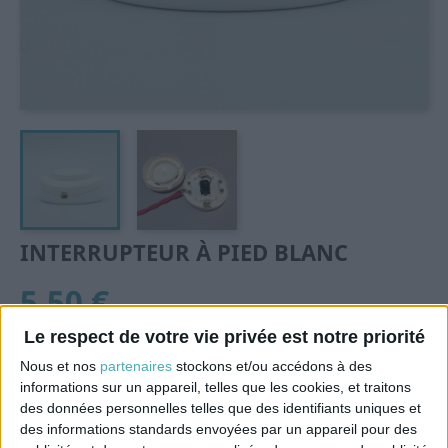
INTERRUPTEUR À PIED BLANC
5,50 €
TTC
Le respect de votre vie privée est notre priorité
Interrupteur à pied blanc ou poussoir pour équiper des
Nous et nos
partenaires
stockons et/ou accédons à des
lampadaires.
informations sur un appareil, telles que les cookies, et traitons
des données personnelles telles que des identifiants uniques et
Quantité
des informations standards envoyées par un appareil pour des