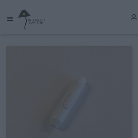
L'atelier reste ouvert tout l'été mais les délais de livraison
peuvent être rallongés. Merci.
