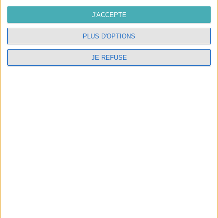
NOS SERVICES
J'ACCEPTE
Abat-jour sur mesure et électrification de luminaires
PLUS D'OPTIONS
dans notre atelier de Candes saint Martin
JE REFUSE
LES STAGES
Présentation des stages abat-jour
© 2026 - Logiciel e-commerce par PrestaShop™
Paiement: