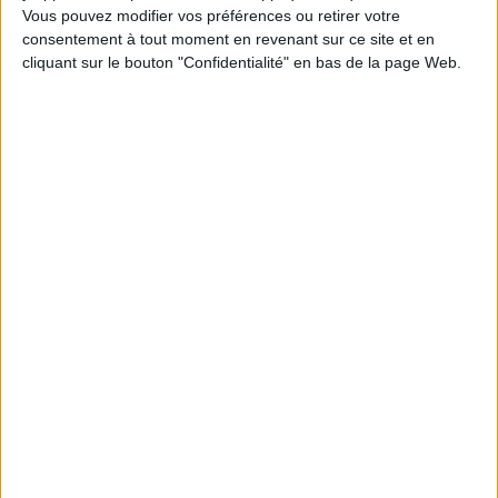
Vous pouvez modifier vos préférences ou retirer votre
consentement à tout moment en revenant sur ce site et en
cliquant sur le bouton "Confidentialité" en bas de la page Web.
INFO LIVRAISON
CONDITIONS DE RETOUR
INSCRIVEZ-VOUS À NOTRE NEWSLETTER
J'accepte les conditions générales et
la politique de
confidentialité
SUIVEZ-NOUS