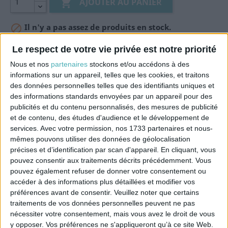
AJOUTER AU PANIER

Il n'y a pas assez de produits en stock.

Le respect de votre vie privée est notre priorité
Nous et nos
partenaires
stockons et/ou accédons à des
informations sur un appareil, telles que les cookies, et traitons
des données personnelles telles que des identifiants uniques et
J'accepte les conditions générales et
la politique
des informations standards envoyées par un appareil pour des
de confidentialité
publicités et du contenu personnalisés, des mesures de publicité
et de contenu, des études d'audience et le développement de
PRÉVENEZ-MOI LORSQUE LE PRODUIT EST DISP
services.
Avec votre permission, nos 1733 partenaires et nous-
mêmes pouvons utiliser des données de géolocalisation
précises et d’identification par scan d'appareil. En cliquant, vous
pouvez consentir aux traitements décrits précédemment. Vous
pouvez également refuser de donner votre consentement ou
Description
Référence
accéder à des informations plus détaillées et modifier vos
préférences avant de consentir.
Veuillez noter que certains
Forme d'interrupteur design pour accompagner
traitements de vos données personnelles peuvent ne pas
les câbles textiles torsadés.
nécessiter votre consentement, mais vous avez le droit de vous
Longueur: 8cm - Largeur: 1,8cm
y opposer. Vos préférences ne s'appliqueront qu’à ce site Web.