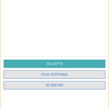
J'accepte les conditions générales et
la politique de
confidentialité
SUIVEZ-NOUS
J'ACCEPTE
NOUS CONTACTER
PLUS D'OPTIONS
L'atelier
10, route de Compostelle 37500
JE REFUSE
Candes Saint Martin
02.47.98.05.54
contact@interieurlumiere.com