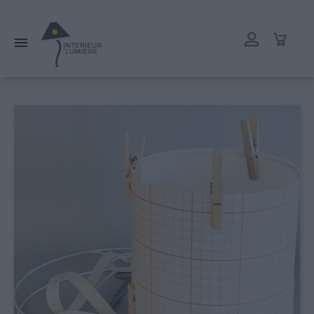
L'atelier reste ouvert tout l'été mais les délais de livraison
peuvent être rallongés. Merci.
