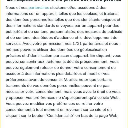
Pinces en bois - notice de montage
Nous et nos
partenaires
stockons et/ou accédons à des
Quantité
informations sur un appareil, telles que les cookies, et traitons
des données personnelles telles que des identifiants uniques et
AJOUTER AU PANIER

des informations standards envoyées par un appareil pour des
publicités et du contenu personnalisés, des mesures de publicité
et de contenu, des études d'audience et le développement de
services.
Avec votre permission, nos 1731 partenaires et nous-
mêmes pouvons utiliser des données de géolocalisation
précises et d’identification par scan d'appareil. En cliquant, vous
Description
Référence
pouvez consentir aux traitements décrits précédemment. Vous
pouvez également refuser de donner votre consentement ou
Le polyphane est découpé pour une hauteur de
accéder à des informations plus détaillées et modifier vos
25cm mais vous pouvez le réduire si vous voulez
préférences avant de consentir.
Veuillez noter que certains
un abat-jour moins haut
traitements de vos données personnelles peuvent ne pas
Le kit est livré avec du polyphane blanc et de la
nécessiter votre consentement, mais vous avez le droit de vous
bordure écrue. Si vous souhaitez du polyphane
y opposer. Vos préférences ne s'appliqueront qu’à ce site Web.
transparent et (ou) une autre couleur de bordure
Vous pouvez modifier vos préférences ou retirer votre
adhésive, merci de nous l'indiquer dans votre
consentement à tout moment en revenant sur ce site et en
commande.
cliquant sur le bouton "Confidentialité" en bas de la page Web.
(le champ "message" apparait à l'étape:
choix du mode de livraison)