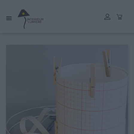
L'atelier reste ouvert tout l'été mais les délais de livraison
peuvent être rallongés. Merci.
