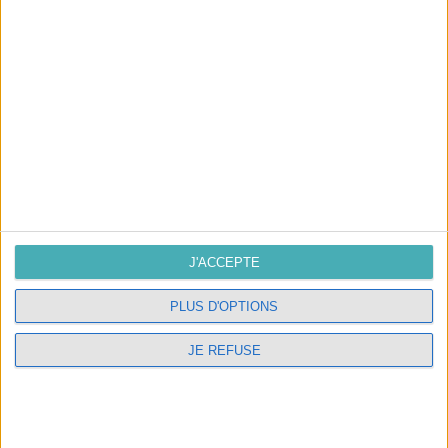
J'accepte les conditions générales et
la politique de
confidentialité
SUIVEZ-NOUS
J'ACCEPTE
NOUS CONTACTER
PLUS D'OPTIONS
L'atelier
10, route de Compostelle 37500
JE REFUSE
Candes Saint Martin
02.47.98.05.54
contact@interieurlumiere.com