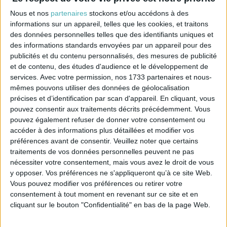
Pinces en bois - notice de montage
Nous et nos
partenaires
stockons et/ou accédons à des
Quantité
informations sur un appareil, telles que les cookies, et traitons
des données personnelles telles que des identifiants uniques et
AJOUTER AU PANIER

des informations standards envoyées par un appareil pour des
publicités et du contenu personnalisés, des mesures de publicité
et de contenu, des études d'audience et le développement de
services.
Avec votre permission, nos 1733 partenaires et nous-
mêmes pouvons utiliser des données de géolocalisation
précises et d’identification par scan d'appareil. En cliquant, vous
Description
Référence
pouvez consentir aux traitements décrits précédemment. Vous
pouvez également refuser de donner votre consentement ou
Le polyphane est découpé pour une hauteur de
accéder à des informations plus détaillées et modifier vos
30cm mais vous pouvez le réduire si vous voulez
préférences avant de consentir.
Veuillez noter que certains
un abat-jour moins haut
traitements de vos données personnelles peuvent ne pas
Le kit est livré avec du polyphane blanc et de la
nécessiter votre consentement, mais vous avez le droit de vous
bordure écrue. Si vous souhaitez du polyphane
y opposer. Vos préférences ne s'appliqueront qu’à ce site Web.
transparent et (ou) une autre couleur de bordure
Vous pouvez modifier vos préférences ou retirer votre
adhésive, merci de nous l'indiquer dans votre
consentement à tout moment en revenant sur ce site et en
commande.
cliquant sur le bouton "Confidentialité" en bas de la page Web.
(le champ "message" apparait à l'étape:
choix du mode de livraison)