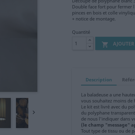
Découpe de polyphane blanc
Double face fort pour fermer l
pinces en bois et colle vinyliq
+ notice de montage.
Quantité
AJOUTER

Description
Référ
La baladeuse a une haute
vous souhaitez moins de 
Le kit est livré avec du p

du polyphane transparent 
de nous l'indiquer dans 
(le champ "message" ap
Tout type de tissu ou de p