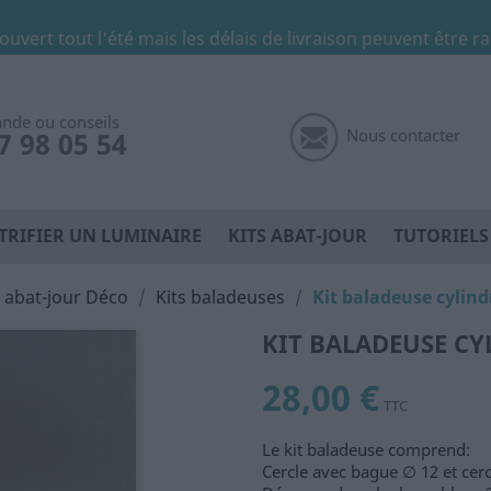
 ouvert tout l'été mais les délais de livraison peuvent être r
de ou conseils
Nous contacter
7 98 05 54
TRIFIER UN LUMINAIRE
KITS ABAT-JOUR
TUTORIELS
s abat-jour Déco
Kits baladeuses
Kit baladeuse cylin
KIT BALADEUSE C
28,00 €
TTC
Le kit baladeuse comprend:
Cercle avec bague ∅ 12 et cer