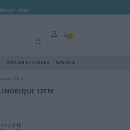
allongés. Merci.
(0)
ATELIER ET STAGES
GALERIE
drique 12cm
YLINDRIQUE 12CM
cle nu ∅ 12