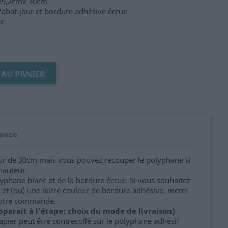
 39,2cmx 30cm
'abat-jour et bordure adhésive écrue
ue
 AU PANIER
ence
ur de 30cm mais vous pouvez recouper le polyphane si
hauteur.
olyphane blanc et de la bordure écrue. Si vous souhaitez
et (ou) une autre couleur de bordure adhésive, merci
votre commande.
parait à l'étape: choix du mode de livraison)
apier peut être contrecollé sur le polyphane adhésif