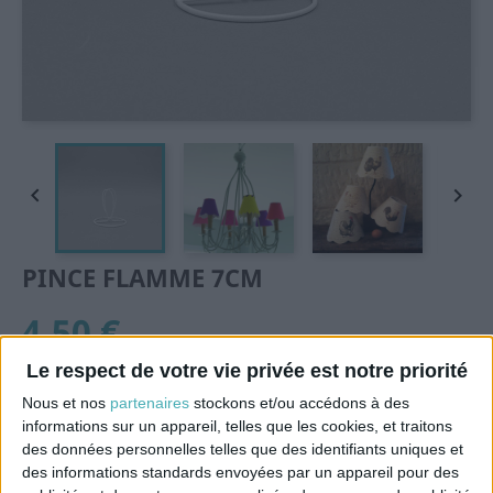


PINCE FLAMME 7CM
4,50 €
TTC
Le respect de votre vie privée est notre priorité
Pince flamme ∅ 7 pour abat-jour
Nous et nos
partenaires
stockons et/ou accédons à des
informations sur un appareil, telles que les cookies, et traitons
des données personnelles telles que des identifiants uniques et
Quantité
des informations standards envoyées par un appareil pour des