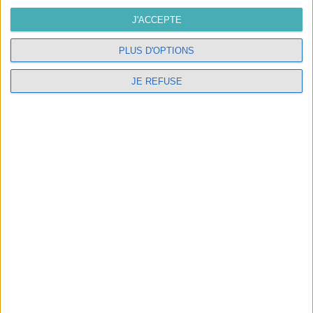
Candes Saint Martin
J'ACCEPTE
02.47.98.05.54
PLUS D'OPTIONS
contact@interieurlumiere.com
JE REFUSE
NOTRE SOCIÉTÉ

NOS SERVICES
Abat-jour sur mesure et électrification de luminaires
dans notre atelier de Candes saint Martin
LES STAGES
Présentation des stages abat-jour
© 2026 - Logiciel e-commerce par PrestaShop™