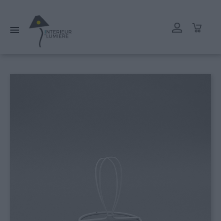
L'atelier reste ouvert tout l'été mais les délais de livraison
peuvent être rallongés. Merci.
