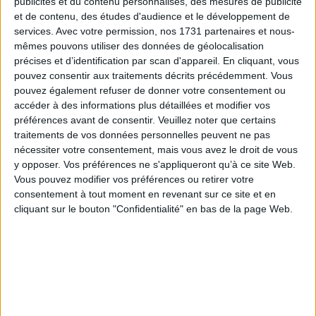
AJOUTER AU PANIER
publicités et du contenu personnalisés, des mesures de publicité

et de contenu, des études d'audience et le développement de
services.
Avec votre permission, nos 1731 partenaires et nous-
mêmes pouvons utiliser des données de géolocalisation
précises et d’identification par scan d'appareil. En cliquant, vous
pouvez consentir aux traitements décrits précédemment. Vous
Description
Référence
pouvez également refuser de donner votre consentement ou
accéder à des informations plus détaillées et modifier vos
préférences avant de consentir.
Veuillez noter que certains
Les pinces flamme sont prévues pour se clipper
sur des petites ampoules flamme pour réaliser
traitements de vos données personnelles peuvent ne pas
des abat-jour pour lustre ou appliques.
nécessiter votre consentement, mais vous avez le droit de vous
y opposer. Vos préférences ne s'appliqueront qu’à ce site Web.
Vous pouvez modifier vos préférences ou retirer votre
consentement à tout moment en revenant sur ce site et en
INFO LIVRAISON
cliquant sur le bouton "Confidentialité" en bas de la page Web.
CONDITIONS DE RETOUR